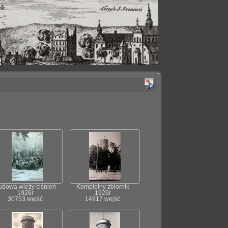
udowa wieży ciśnień
Kompletny zbiornik
1926r
1926r
30753 wejść
14917 wejść