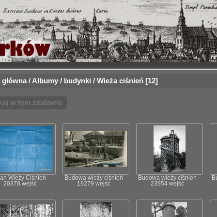
 główna
/
Albumy
/
budynki
/
Wieża ciśnień
12
kaj w tym zestawie
lan Wieży Ciśnień
Budowa wieży ciśnień
Budowa wieży ciśnień
B
20378 wejść
19279 wejść
23954 wejść