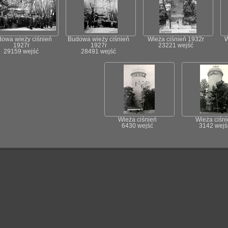
owa wieży ciśnień
Budowa wieży ciśnień
Wieża ciśnień 1932r
W
1927r
1927r
23221 wejść
29159 wejść
28491 wejść
Wieża ciśnień
Wieża ciśni
6430 wejść
3142 wejś