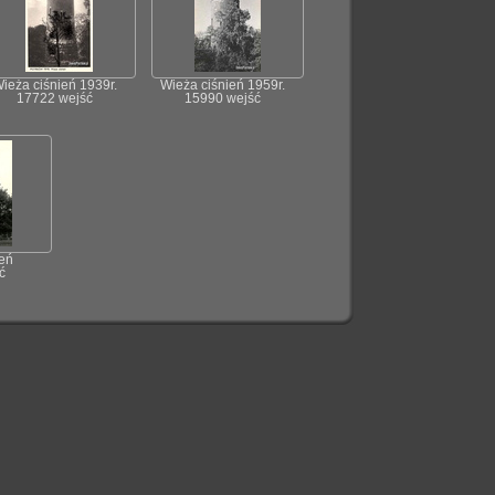
ieża ciśnień 1939r.
Wieża ciśnień 1959r.
17722 wejść
15990 wejść
eń
ć