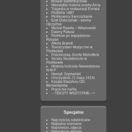
Browar Bartenbachów
Niezwykła historia siostry Anny
Tragedia w restauracji Europa
Piotrków 1887
Piotrkowscy franciszkanie
Emil Dobrzański - wierny
Ojczyźnie...
Michał Rawita – Witanowski
Dawny Ratusz
Piotrków po wypędzeniu
Rosyan
Alfons Brandt
Towarzystwo Muzyczne w
Piotrkowie
Polichromia Józefa Mehoffera
Siostry Służebniczki w
Piotrkowie
Historia kościoła Nawiedzenia
N.M.P.
Henryk Szymański
Uroczystość 21 maja 1915r
Kasata Klasztoru OO
Bernardynów
Praca nie hańbi...
---TEKSTY WSZYSTKIE--->
Specjalne
Najczęściej odwiedzane
Najlepiej oceniane
Najnowsze zdjęcia
Najnowsze albumy