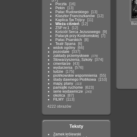
Poczta
16
Pekin
13
Pałac Rudowskiego
13
Klasztor Franciszkanów
12
Kaplica Św.Trójcy
11
Wieża ciśnień
12
Bud
ZSP nr.1
12
Kościół Serca Jezusowego
9
Pałacyk przy Kostromskiej
7
Pałac Psarskich
8
Teatr Spana
6
widok ogólny
66
pozostałe
337
zakłady przemysłowe
176
Stowarzyszenia, Szkoły
374
cmentarze
43
wydarzenia
576
ludzie
175
piotrkowskie wspomnienia
55
ślady dawnego Piotrkowa
153
mapy, plany
113
pamiątki ruchome
623
serie wydawnicze
243
okolica
87
FILMY
113
4222 obrazów
Teksty
Zamek królewski