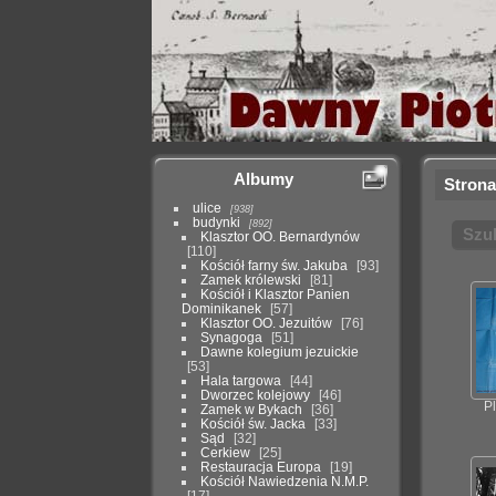
Albumy
Strona
ulice
938
budynki
892
Szu
Klasztor OO. Bernardynów
110
Kościół farny św. Jakuba
93
Zamek królewski
81
Kościół i Klasztor Panien
Dominikanek
57
Klasztor OO. Jezuitów
76
Synagoga
51
Dawne kolegium jezuickie
53
Hala targowa
44
Dworzec kolejowy
46
P
Zamek w Bykach
36
Kościół św. Jacka
33
Sąd
32
Cerkiew
25
Restauracja Europa
19
Kościół Nawiedzenia N.M.P.
17