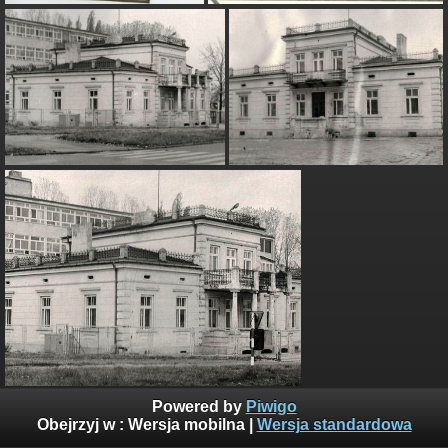
Przed II wojną światową w pałacyku mieściła się Kantyna
Powered by
Piwigo
oficerska 25PP. Dalej był plac na którym ćwiczyli żołnierze.
Obejrzyj w :
Wersja mobilna
|
Wersja standardowa