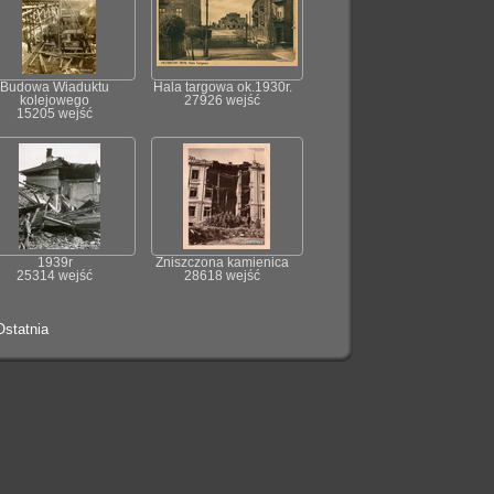
Budowa Wiaduktu
Hala targowa ok.1930r.
kolejowego
27926 wejść
15205 wejść
1939r
Zniszczona kamienica
25314 wejść
28618 wejść
Ostatnia