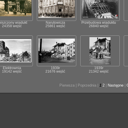
niszczony wiadukt
Narutowicza
Przebudowa wiaduktu
24358 wejść
25861 wejść
26840 wejść
Elektrownia
1939r
1939r
19142 wejść
21676 wejść
21342 wejść
Pierwsza |
Poprzednia |
1
2
|
Następne
|