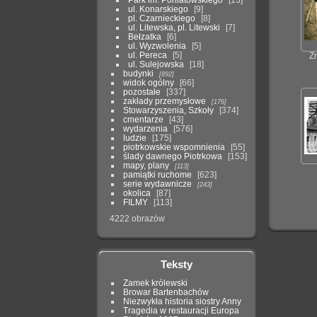
ul. Konarskiego
9
pl. Czarnieckiego
8
ul. Litewska, pl. Litewski
7
Bełzatka
6
ul. Wyzwolenia
5
ul. Pereca
5
Z
ul. Sulejowska
18
budynki
892
widok ogólny
66
pozostałe
337
zakłady przemysłowe
176
Stowarzyszenia, Szkoły
374
cmentarze
43
wydarzenia
576
ludzie
175
piotrkowskie wspomnienia
55
ślady dawnego Piotrkowa
153
mapy, plany
113
pamiątki ruchome
623
serie wydawnicze
243
okolica
87
FILMY
113
4222 obrazów
Teksty
Zamek królewski
Browar Bartenbachów
Niezwykła historia siostry Anny
Tragedia w restauracji Europa