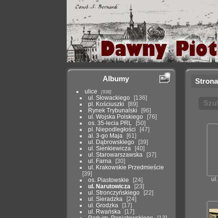
Albumy
Strona
ulice
938
ul. Słowackiego
136
Szu
pl. Kościuszki
89
Rynek Trybunalski
96
ul. Wojska Polskiego
76
os. 35-lecia PRL
50
pl. Niepodległości
47
al. 3-go Maja
61
ul. Dąbrowskiego
39
ul. Sienkiewicza
40
ul. Starowarszawska
37
ul. Farna
30
ul. Krakowskie Przedmieście
39
ul
os. Piastowskie
24
ul. Narutowicza
23
ul. Stronczyńskiego
22
ul. Sieradzka
24
ul. Grodzka
17
ul. Rwańska
17
Park im. Poniatowskiego
13