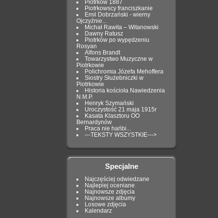
Piotrków 1887
Piotrkowscy franciszkanie
Emil Dobrzański - wierny
Ojczyźnie...
Michał Rawita – Witanowski
Dawny Ratusz
Piotrków po wypędzeniu
Rosyan
Alfons Brandt
Towarzystwo Muzyczne w
Piotrkowie
Polichromia Józefa Mehoffera
Siostry Służebniczki w
Piotrkowie
Historia kościoła Nawiedzenia
N.M.P.
Henryk Szymański
Uroczystość 21 maja 1915r
Kasata Klasztoru OO
Bernardynów
Praca nie hańbi...
---TEKSTY WSZYSTKIE--->
Specjalne
Najczęściej odwiedzane
Najlepiej oceniane
Najnowsze zdjęcia
Najnowsze albumy
Losowe zdjęcia
Kalendarz