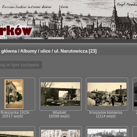
 główna
/
Albumy
/
ulice
/
ul. Narutowicza
23
kaj w tym zestawie
. Rokszycka 1915r.
Wiadukt
Kruszenie kamienia
20517 wejść
16098 wejść
11114 wejść