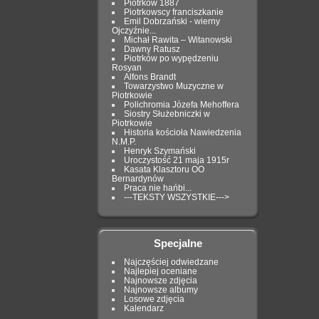
Piotrków 1887
Piotrkowscy franciszkanie
Emil Dobrzański - wierny
Ojczyźnie...
Michał Rawita – Witanowski
Dawny Ratusz
Piotrków po wypędzeniu
Rosyan
Alfons Brandt
Towarzystwo Muzyczne w
Piotrkowie
Polichromia Józefa Mehoffera
Siostry Służebniczki w
Piotrkowie
Historia kościoła Nawiedzenia
N.M.P.
Henryk Szymański
Uroczystość 21 maja 1915r
Kasata Klasztoru OO
Bernardynów
Praca nie hańbi...
---TEKSTY WSZYSTKIE--->
Specjalne
Najczęściej odwiedzane
Najlepiej oceniane
Najnowsze zdjęcia
Najnowsze albumy
Losowe zdjęcia
Kalendarz