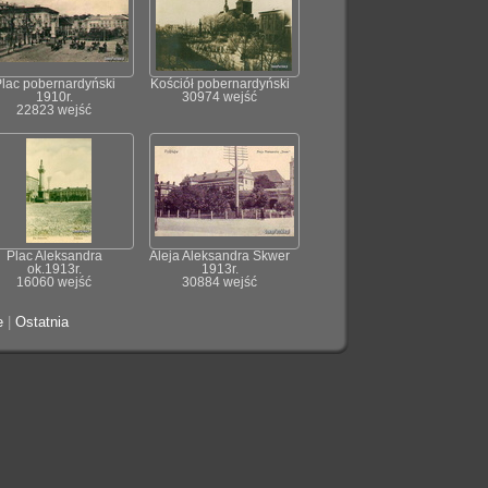
lac pobernardyński
Kościół pobernardyński
1910r.
30974 wejść
22823 wejść
Plac Aleksandra
Aleja Aleksandra Skwer
ok.1913r.
1913r.
16060 wejść
30884 wejść
e
|
Ostatnia