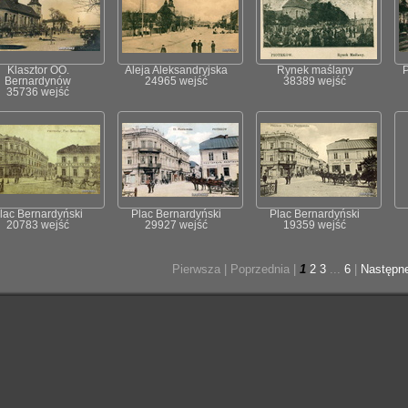
Klasztor OO.
Aleja Aleksandryjska
Rynek maślany
P
Bernardynów
24965 wejść
38389 wejść
35736 wejść
lac Bernardyński
Plac Bernardyński
Plac Bernardyński
20783 wejść
29927 wejść
19359 wejść
Pierwsza |
Poprzednia |
1
2
3
...
6
|
Następn