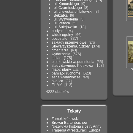
ul. Konarskiego
9
pl. Czarnieckiego
8
ul. Litewska, pl. Litewski
7
Bełzatka
6
ul. Wyzwolenia
5
ul. Pereca
5
ul. Sulejowska
18
budynki
892
widok ogólny
66
pozostałe
337
zakłady przemysłowe
176
Stowarzyszenia, Szkoły
374
cmentarze
43
wydarzenia
576
ludzie
175
piotrkowskie wspomnienia
55
ślady dawnego Piotrkowa
153
mapy, plany
113
P
pamiątki ruchome
623
serie wydawnicze
243
okolica
87
FILMY
113
4222 obrazów
Teksty
Zamek królewski
Browar Bartenbachów
Niezwykła historia siostry Anny
Tragedia w restauracji Europa