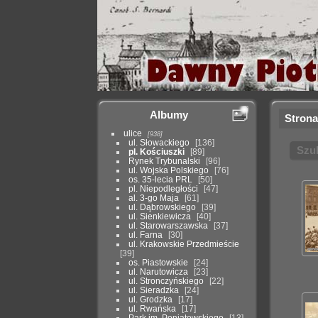
Albumy
Strona
ulice
938
ul. Słowackiego
136
Szu
pl. Kościuszki
89
Rynek Trybunalski
96
ul. Wojska Polskiego
76
os. 35-lecia PRL
50
pl. Niepodległości
47
al. 3-go Maja
61
ul. Dąbrowskiego
39
ul. Sienkiewicza
40
ul. Starowarszawska
37
ul. Farna
30
ul. Krakowskie Przedmieście
39
os. Piastowskie
24
ul. Narutowicza
23
ul. Stronczyńskiego
22
ul. Sieradzka
24
ul. Grodzka
17
ul. Rwańska
17
Park im. Poniatowskiego
13