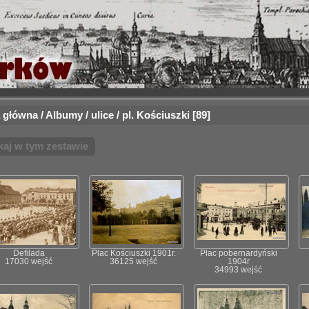
 główna
/
Albumy
/
ulice
/
pl. Kościuszki
89
kaj w tym zestawie
Defilada
Plac Kościuszki 1901r.
Plac pobernardyński
17030 wejść
36125 wejść
1904r
34993 wejść