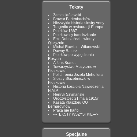
Teksty
Zamek królewski
Browar Bartenbachów
Niezwykła historia siostry Anny
Tragedia w restauracji Europa
Piotrków 1887
Piotrkowscy franciszkanie
Emil Dobrzański - wierny
Ojczyźnie...
Michał Rawita – Witanowski
Dawny Ratusz
Piotrków po wypędzeniu
Rosyan
Alfons Brandt
Towarzystwo Muzyczne w
Piotrkowie
Polichromia Józefa Mehoffera
Siostry Służebniczki w
Piotrkowie
Historia kościoła Nawiedzenia
N.M.P.
Henryk Szymański
Uroczystość 21 maja 1915r
Kasata Klasztoru OO
Bernardynów
Praca nie hańbi...
---TEKSTY WSZYSTKIE--->
Specjalne