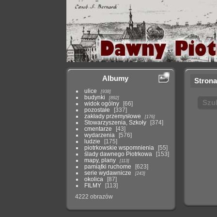
Albumy
Strona
ulice
938
budynki
892
Szu
widok ogólny
66
pozostałe
337
zakłady przemysłowe
176
Stowarzyszenia, Szkoły
374
cmentarze
43
wydarzenia
576
ludzie
175
piotrkowskie wspomnienia
55
ślady dawnego Piotrkowa
153
mapy, plany
113
pamiątki ruchome
623
serie wydawnicze
243
okolica
87
FILMY
113
4222 obrazów