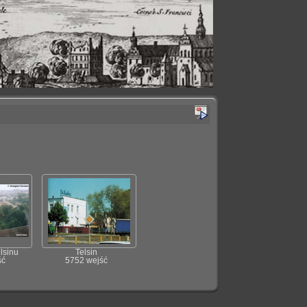
lsinu
Telsin
ść
5752 wejść