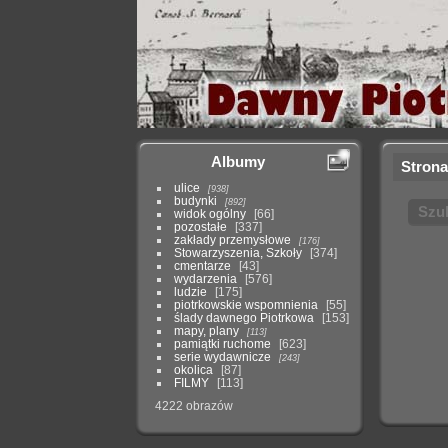
Albumy
Strona
ulice
938
budynki
892
Szu
widok ogólny
66
pozostałe
337
zakłady przemysłowe
176
Stowarzyszenia, Szkoły
374
cmentarze
43
wydarzenia
576
ludzie
175
piotrkowskie wspomnienia
55
ślady dawnego Piotrkowa
153
mapy, plany
113
pamiątki ruchome
623
serie wydawnicze
243
okolica
87
FILMY
113
4222 obrazów