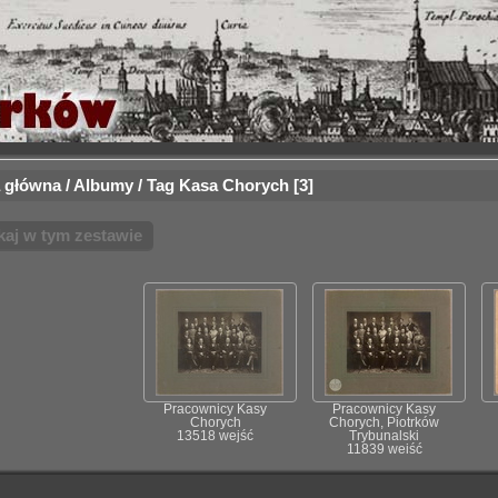
 główna
/
Albumy
/
Tag
Kasa Chorych
3
kaj w tym zestawie
Pracownicy Kasy
Pracownicy Kasy
Chorych
Chorych, Piotrków
13518 wejść
Trybunalski
11839 wejść