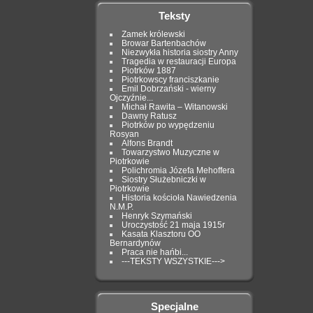
Teksty
Zamek królewski
Browar Bartenbachów
Niezwykła historia siostry Anny
Tragedia w restauracji Europa
Piotrków 1887
Piotrkowscy franciszkanie
Emil Dobrzański - wierny
Ojczyźnie...
Michał Rawita – Witanowski
Dawny Ratusz
Piotrków po wypędzeniu
Rosyan
Alfons Brandt
Towarzystwo Muzyczne w
Piotrkowie
Polichromia Józefa Mehoffera
Siostry Służebniczki w
Piotrkowie
Historia kościoła Nawiedzenia
N.M.P.
Henryk Szymański
Uroczystość 21 maja 1915r
Kasata Klasztoru OO
Bernardynów
Praca nie hańbi...
---TEKSTY WSZYSTKIE--->
Specjalne