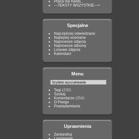
Praca nie hańbi...
---TEKSTY WSZYSTKIE--->
Specjalne
Najczęściej odwiedzane
Najlepiej oceniane
Najnowsze zdjęcia
Najnowsze albumy
Losowe zdjęcia
Kalendarz
Menu
Tagi
(230)
Szukaj
Komentarze
(354)
O Piwigo
Powiadamianie
Uprawnienia
Zarejestruj
Logowanie