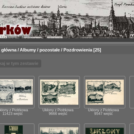
 główna
/
Albumy
/
pozostałe
/
Pozdrowienia
25
kaj w tym zestawie
kłony z Piotrkowa
Ukłony z Piotrkowa
Ukłony z Piotrkowa
11423 wejść
9666 wejść
9547 wejść