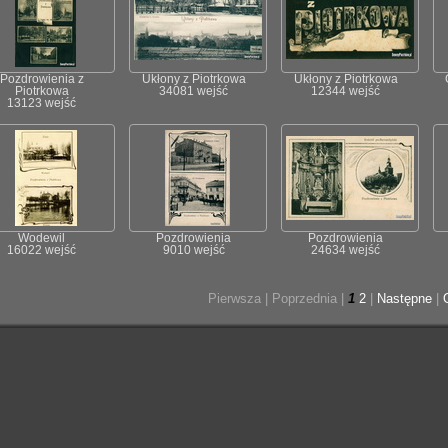
Pozdrowienia z
Ukłony z Piotrkowa
Ukłony z Piotrkowa
Piotrkowa
34081 wejść
12344 wejść
13123 wejść
Wodewil
Pozdrowienia
Pozdrowienia
16022 wejść
9010 wejść
24634 wejść
Pierwsza |
Poprzednia |
1
2
|
Następne
|