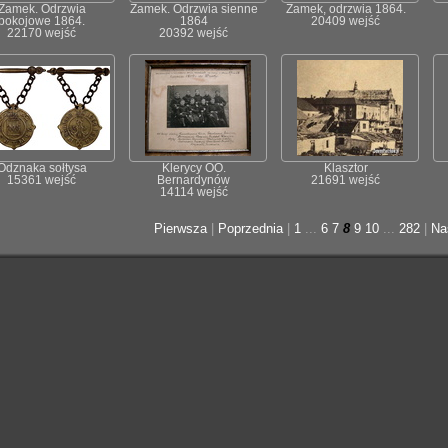
Zamek. Odrzwia
Zamek. Odrzwia sienne
Zamek, odrzwia 1864.
pokojowe 1864.
1864
20409 wejść
22170 wejść
20392 wejść
Odznaka sołtysa
Klerycy OO.
Klasztor
15361 wejść
Bernardynów
21691 wejść
14114 wejść
Pierwsza
|
Poprzednia
|
1
...
6
7
8
9
10
...
282
|
Na