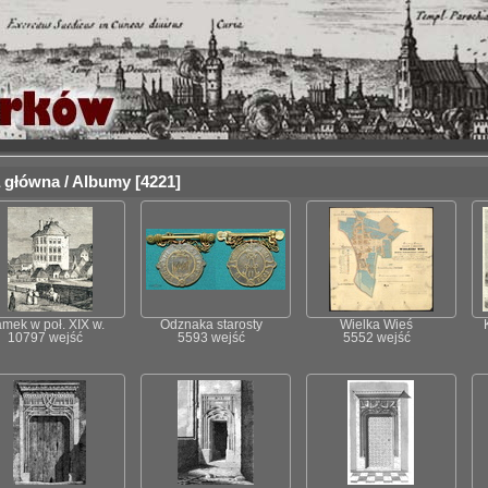
 główna
/
Albumy
4221
mek w poł. XIX w.
Odznaka starosty
Wielka Wieś
10797 wejść
5593 wejść
5552 wejść