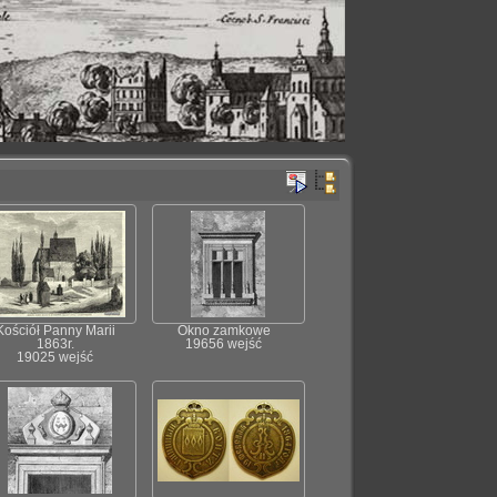
Kościół Panny Marii
Okno zamkowe
1863r.
19656 wejść
19025 wejść