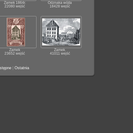
Zamek 1864r.
Odznaka wójta
22080 wejść
18428 wejść
Zamek
Zamek.
23652 wejść
41011 wejść
stępne
|
Ostatnia