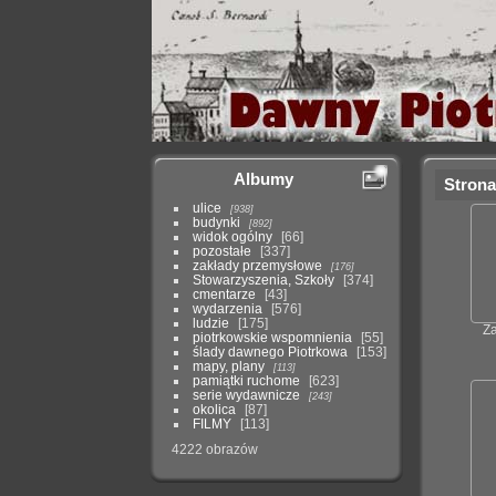
Albumy
Strona
ulice
938
budynki
892
widok ogólny
66
pozostałe
337
zakłady przemysłowe
176
Stowarzyszenia, Szkoły
374
cmentarze
43
wydarzenia
576
ludzie
175
Za
piotrkowskie wspomnienia
55
ślady dawnego Piotrkowa
153
mapy, plany
113
pamiątki ruchome
623
serie wydawnicze
243
okolica
87
FILMY
113
4222 obrazów