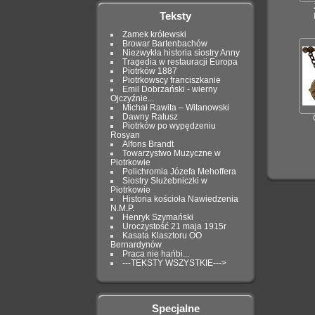
Teksty
Zamek królewski
Browar Bartenbachów
Niezwykła historia siostry Anny
Tragedia w restauracji Europa
Piotrków 1887
Piotrkowscy franciszkanie
Emil Dobrzański - wierny
Ojczyźnie...
Michał Rawita – Witanowski
Dawny Ratusz
Piotrków po wypędzeniu
Rosyan
Alfons Brandt
Towarzystwo Muzyczne w
Piotrkowie
Polichromia Józefa Mehoffera
Siostry Służebniczki w
Piotrkowie
Historia kościoła Nawiedzenia
N.M.P.
Henryk Szymański
Uroczystość 21 maja 1915r
Kasata Klasztoru OO
Bernardynów
Praca nie hańbi...
---TEKSTY WSZYSTKIE--->
Specjalne