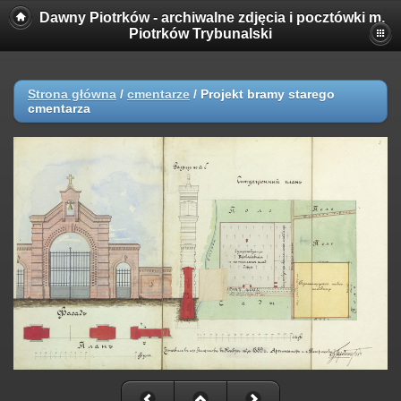
Dawny Piotrków - archiwalne zdjęcia i pocztówki m.
Piotrków Trybunalski
Strona główna
/
cmentarze
/
Projekt bramy starego
cmentarza