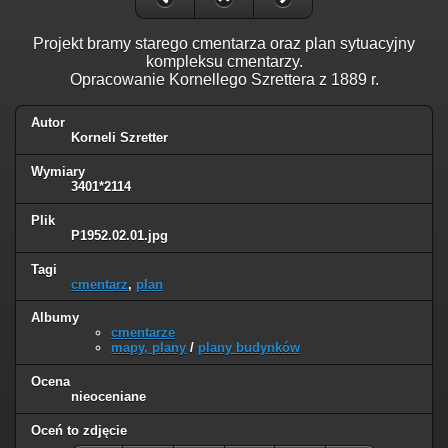
Projekt bramy starego cmentarza oraz plan sytuacyjny
kompleksu cmentarzy.
Opracowanie Kornellego Szrettera z 1889 r.
Autor
Korneli Szretter
Wymiary
3401*2114
Plik
P1952.02.01.jpg
Tagi
cmentarz
,
plan
Albumy
cmentarze
mapy, plany
/
plany budynków
Ocena
nieoceniane
Oceń to zdjęcie