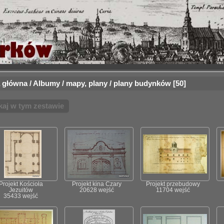
 główna
/
Albumy
/
mapy, plany
/
plany budynków
50
kaj w tym zestawie
Projekt Kościoła
Projekt kina Czary
Projekt przebudowy
Jezuitów
20628 wejść
11704 wejść
35433 wejść