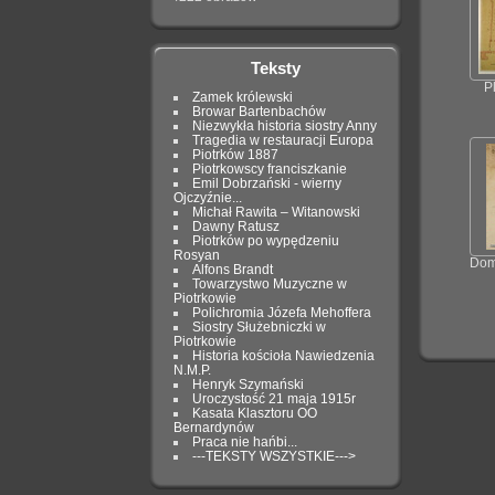
Teksty
P
Zamek królewski
Browar Bartenbachów
Niezwykła historia siostry Anny
Tragedia w restauracji Europa
Piotrków 1887
Piotrkowscy franciszkanie
Emil Dobrzański - wierny
Ojczyźnie...
Michał Rawita – Witanowski
Dawny Ratusz
Piotrków po wypędzeniu
Rosyan
Dom
Alfons Brandt
Towarzystwo Muzyczne w
Piotrkowie
Polichromia Józefa Mehoffera
Siostry Służebniczki w
Piotrkowie
Historia kościoła Nawiedzenia
N.M.P.
Henryk Szymański
Uroczystość 21 maja 1915r
Kasata Klasztoru OO
Bernardynów
Praca nie hańbi...
---TEKSTY WSZYSTKIE--->