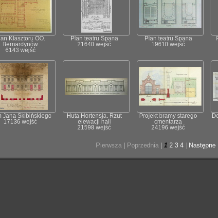
lan Klasztoru OO.
Plan teatru Spana
Plan teatru Spana
Bernardynów
21640 wejść
19610 wejść
6143 wejść
 Jana Skibińskiego
Huta Hortensja. Rzut
Projekt bramy starego
D
17136 wejść
elewacji hali
cmentarza
21598 wejść
24196 wejść
Pierwsza |
Poprzednia |
1
2
3
4
|
Następne