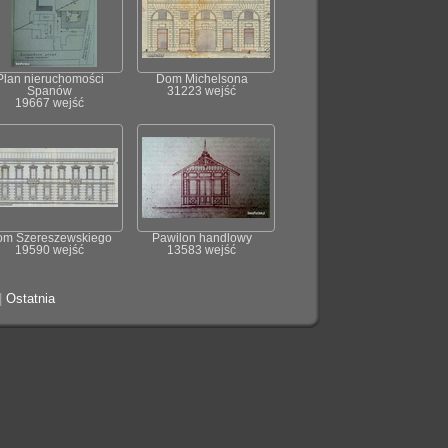
Plan nieruchomości
Dom Michelsona
Spanów
31223 wejść
19667 wejść
om Szereszewskiego
Pawilon handlowy
19590 wejść
13583 wejść
|
Ostatnia