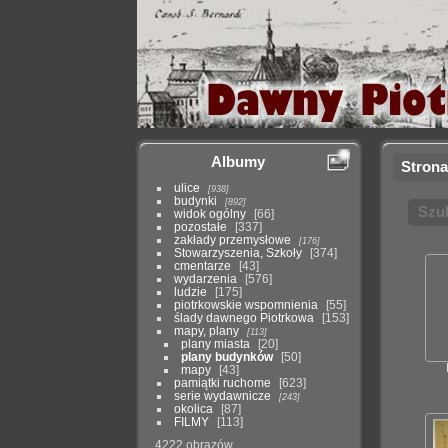
Albumy
Strona
ulice
938
budynki
892
Szu
widok ogólny
66
pozostałe
337
zakłady przemysłowe
176
Stowarzyszenia, Szkoły
374
cmentarze
43
wydarzenia
576
ludzie
175
piotrkowskie wspomnienia
55
ślady dawnego Piotrkowa
153
mapy, plany
113
plany miasta
20
plany budynków
50
mapy
43
pamiątki ruchome
623
serie wydawnicze
243
okolica
87
FILMY
113
4222 obrazów