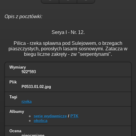
Opis z pocztówki:
Serya I - Nr. 12.
Pilica - rzeka spławna pod Sulejowem, o brzegach
piaszczystych, porosłych lasami sosnowymi. Zatacza w
biegu liczne zakręty - zw "serpentynami".
Wymiary
922*593
Plik
P0533.01.02.jpg
Tagi
rzeka
Albumy
serie wydawnicze
/
PTK
okolica
Ocena
nieoceniane