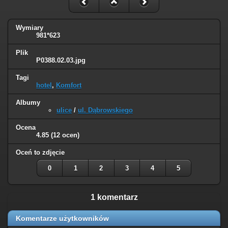
Wymiary
981*623
Plik
P0388.02.03.jpg
Tagi
hotel
,
Komfort
Albumy
ulice
/
ul. Dąbrowskiego
Ocena
4.85
(12 ocen)
Oceń to zdjęcie
0
1
2
3
4
5
1 komentarz
Komentarze użytkowników