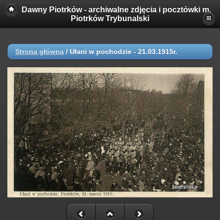
Dawny Piotrków - archiwalne zdjęcia i pocztówki m.
Piotrków Trybunalski
Strona główna
/
Ułani w pochodzie - 21.03.1915r.