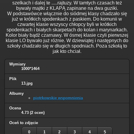
szelkach i dalej te .....rajtuzy. W tamtych czasach też
bywały majtki z KLAPĄ zapinane na dwa guziki.
W podstawówce włącznie do siódmej klasy chadzało się
już w krótkich spodenkach z paskiem. Do komunii w
czwartej klasie wszyscy chłopcy byli w krótkich
spodenkach i białych skarpetach do kolan i marynarkach.
Kolor biały bądź czarnawy. W ósmej klasie czyli pierwszej
klasie LO bywało już różnie. W dziewiątej i następnych do
szkoły chadzało się w długich spodniach. Poza szkołą to
jak kto chciał.
Wymiary
1000*1464
Plik
13.jpg
Albumy
piotrkowskie wspomnienia
Ocena
4.73
(2 ocen)
Oceń to zdjęcie
0
1
2
3
4
5