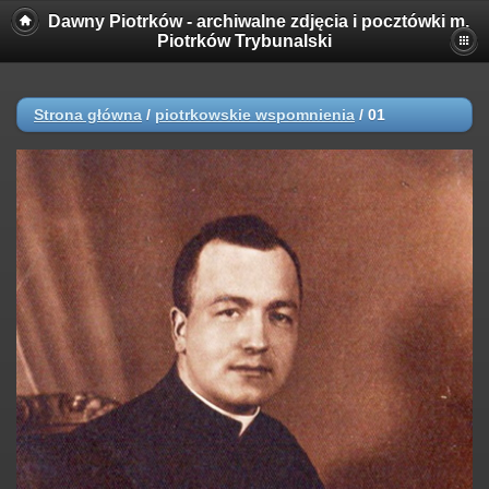
Dawny Piotrków - archiwalne zdjęcia i pocztówki m.
Piotrków Trybunalski
Strona główna
/
piotrkowskie wspomnienia
/
01