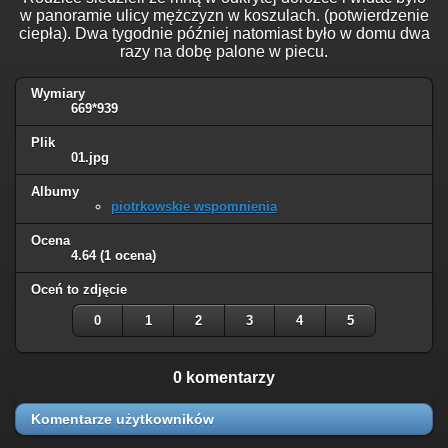
w panoramie ulicy mężczyzn w koszulach. (potwierdzenie
ciepła). Dwa tygodnie później natomiast było w domu dwa
razy na dobę palone w piecu.
Wymiary
669*939
Plik
01.jpg
Albumy
piotrkowskie wspomnienia
Ocena
4.64
(1 ocena)
Oceń to zdjęcie
0
1
2
3
4
5
0 komentarzy
Komentarze użytkowników