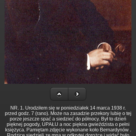
NR. 1. Urodziłem się w poniedziałek 14 marca 1938 r.
przed godz. 7 (rano). Może na zasadzie przekory lubię o tej
porze jeszcze spać a siedzieć do północy. Był to dzień
pięknej pogody, UPAŁU a noc piękna gwieździsta o pełni
księżyca. Pamiętam zdjęcie wykonane koło Bernardynów .
Rodzice siedzieli ze mną w odkrytej dorożce i widać było