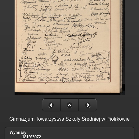
Gimnazjum Towarzystwa Szkoły Średniej w Piotrkowie
Wymiary
1819*3072