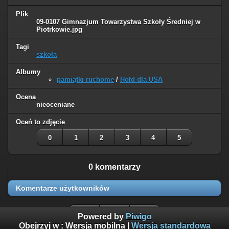
Plik
09-0107 Gimnazjum Towarzystwa Szkoły Średniej w
Piotrkowie.jpg
Tagi
szkoła
Albumy
pamiątki ruchome
/
Hołd dla USA
Ocena
nieoceniane
Oceń to zdjęcie
0
1
2
3
4
5
0 komentarzy
Komentarze użytkowników
Powered by
Piwigo
Obejrzyj w :
Wersja mobilna
|
Wersja standardowa