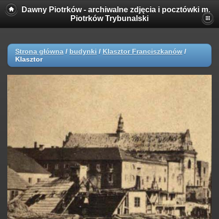
Dawny Piotrków - archiwalne zdjęcia i pocztówki m.
Piotrków Trybunalski
Strona główna
/
budynki
/
Klasztor Franciszkanów
/
Klasztor