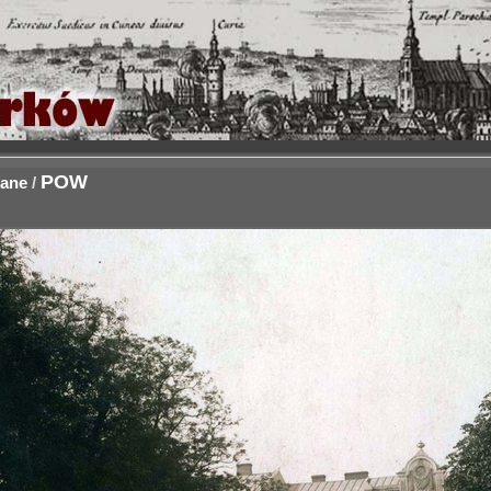
POW
iane
/