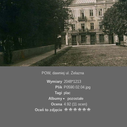
POW, dawniej ul. Żelazna
Wymiary
2048*1213
Plik
P0590.02.04.jpg
Tagi
plac
Albumy
pozostałe
Ocena
4.92
(11 ocen)
Oceń to zdjęcie