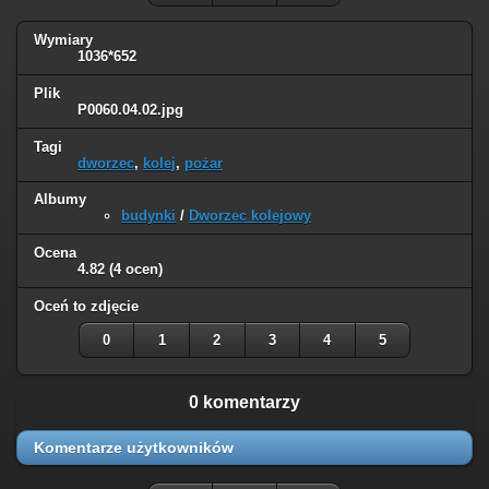
Wymiary
1036*652
Plik
P0060.04.02.jpg
Tagi
dworzec
,
kolej
,
pożar
Albumy
budynki
/
Dworzec kolejowy
Ocena
4.82
(4 ocen)
Oceń to zdjęcie
0
1
2
3
4
5
0 komentarzy
Komentarze użytkowników