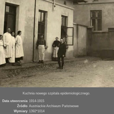
Kuchnia nowego szpitala epidemiologicznego.
Data utworzenia
1914-1915
Źródło
Austriackie Archiwum Państwowe
Wymiary
1392*1014