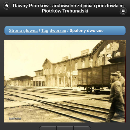
Dawny Piotrków - archiwalne zdjęcia i pocztówki m.
Piotrków Trybunalski
Strona główna
/
Tag
dworzec
/
Spalony dworzec