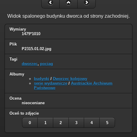
Widok spalonego budynku dworca od strony zachodniej.
Wymiary
1479*1010
Plik
P2315.01.02.jpg
Tagi
dworzec
,
pociąg
Albumy
budynki
/
Dworzec kolejowy
serie wydawnicze
/
Austriackie Archiwum
Państwowe
Ocena
nieoceniane
Oceń to zdjęcie
0
1
2
3
4
5