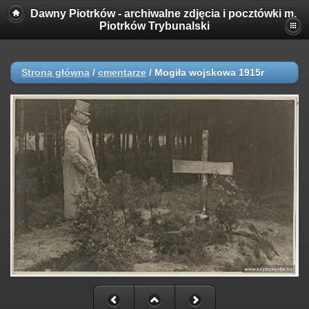
Dawny Piotrków - archiwalne zdjęcia i pocztówki m.
Piotrków Trybunalski
Strona główna
/
cmentarze
/
Mogiła wojskowa 1915r