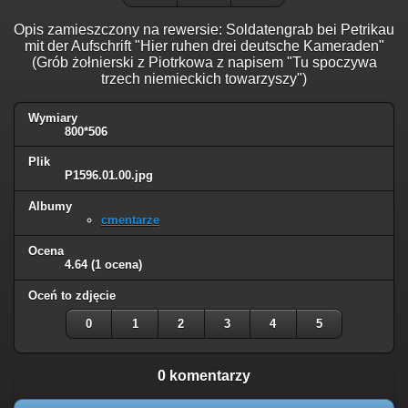
Opis zamieszczony na rewersie: Soldatengrab bei Petrikau
mit der Aufschrift "Hier ruhen drei deutsche Kameraden"
(Grób żołnierski z Piotrkowa z napisem "Tu spoczywa
trzech niemieckich towarzyszy")
Wymiary
800*506
Plik
P1596.01.00.jpg
Albumy
cmentarze
Ocena
4.64
(1 ocena)
Oceń to zdjęcie
0
1
2
3
4
5
0 komentarzy