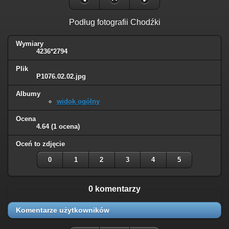
Podług fotografii Chodźki
Wymiary
4236*2794
Plik
P1076.02.02.jpg
Albumy
widok ogólny
Ocena
4.64
(1 ocena)
Oceń to zdjęcie
0
1
2
3
4
5
0 komentarzy
Komentarze użytkowników