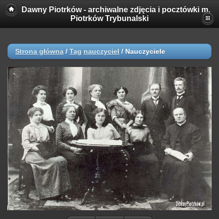
Dawny Piotrków - archiwalne zdjęcia i pocztówki m.
Piotrków Trybunalski
Strona główna
/
Tag
nauczyciel
/
Nauczyciele