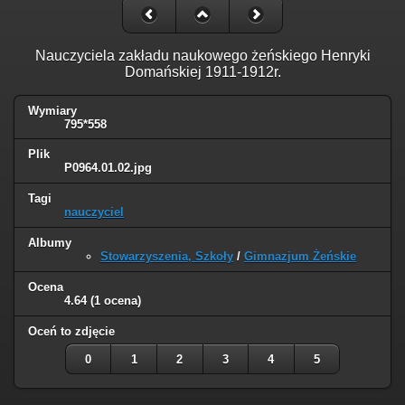
Nauczyciela zakładu naukowego żeńskiego Henryki
Domańskiej 1911-1912r.
Wymiary
795*558
Plik
P0964.01.02.jpg
Tagi
nauczyciel
Albumy
Stowarzyszenia, Szkoły
/
Gimnazjum Żeńskie
Ocena
4.64
(1 ocena)
Oceń to zdjęcie
0
1
2
3
4
5