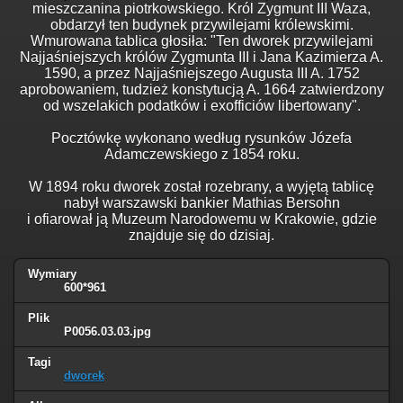
mieszczanina piotrkowskiego. Król Zygmunt III Waza,
obdarzył ten budynek przywilejami królewskimi.
Wmurowana tablica głosiła: "Ten dworek przywilejami
Najjaśniejszych królów Zygmunta III i Jana Kazimierza A.
1590, a przez Najjaśniejszego Augusta III A. 1752
aprobowaniem, tudzież konstytucją A. 1664 zatwierdzony
od wszelakich podatków i exofficiów libertowany".
Pocztówkę wykonano według rysunków Józefa
Adamczewskiego z 1854 roku.
W 1894 roku dworek został rozebrany, a wyjętą tablicę
nabył warszawski bankier Mathias Bersohn
i ofiarował ją Muzeum Narodowemu w Krakowie, gdzie
znajduje się do dzisiaj.
Wymiary
600*961
Plik
P0056.03.03.jpg
Tagi
dworek