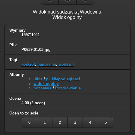
Widok nad sadzawką Wodewilu.
Widok ogólny.
Wymiary
1597*1041
Plik
P0639.01.03.jpg
Tagi
kościół
,
panorama
,
wodewil
Albumy
ulice
/
pl. Niepodległości
widok ogólny
pozostałe
/
Pozdrowienia
Ocena
4.00
(2 ocen)
Oceń to zdjęcie
0
1
2
3
4
5