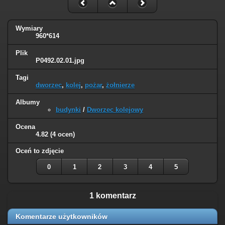
Wymiary
960*614
Plik
P0492.02.01.jpg
Tagi
dworzec
,
kolej
,
pożar
,
żołnierze
Albumy
budynki
/
Dworzec kolejowy
Ocena
4.82
(4 ocen)
Oceń to zdjęcie
0
1
2
3
4
5
1 komentarz
Komentarze użytkowników