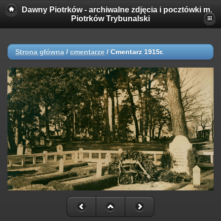
Dawny Piotrków - archiwalne zdjęcia i pocztówki m.
Piotrków Trybunalski
Strona główna
/
cmentarze
/
Cmentarz 1915r.