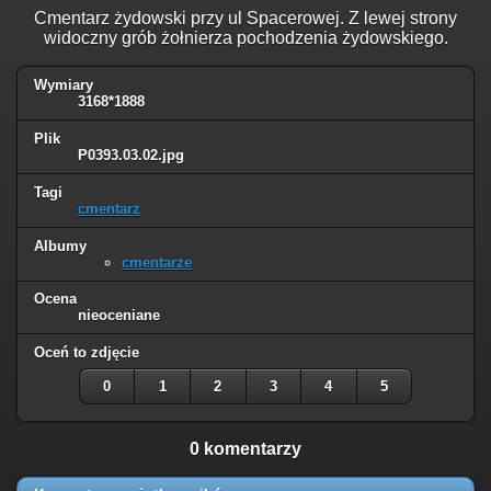
Cmentarz żydowski przy ul Spacerowej. Z lewej strony
widoczny grób żołnierza pochodzenia żydowskiego.
Wymiary
3168*1888
Plik
P0393.03.02.jpg
Tagi
cmentarz
Albumy
cmentarze
Ocena
nieoceniane
Oceń to zdjęcie
0
1
2
3
4
5
0 komentarzy