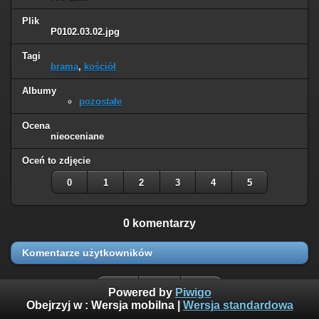
Plik
P0102.03.02.jpg
Tagi
brama
,
kościół
Albumy
pozostałe
Ocena
nieoceniane
Oceń to zdjęcie
0
1
2
3
4
5
0 komentarzy
Komentarze użytkowników
Powered by
Piwigo
Obejrzyj w :
Wersja mobilna
|
Wersja standardowa