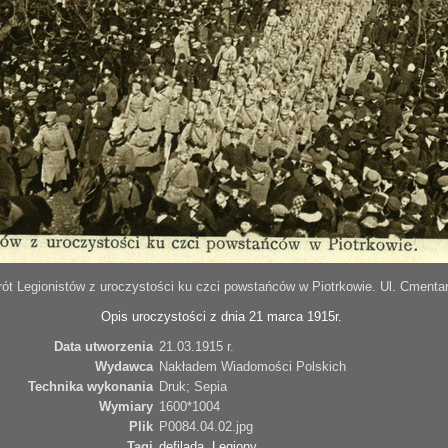
ót Legionistów z uroczystości ku czci powstańców w Piotrkowie. Ul. Cmenta
Opis uroczystości z dnia 21 marca 1915r.
Data utworzenia
21.03.1915 r.
Wydawca
Nakładem Wiadomości Polskich
Technika wykonania
Druk; Sepia
Wymiary
1600*1004
Plik
P0084.04.02.jpg
Tagi
defilada
,
Legiony