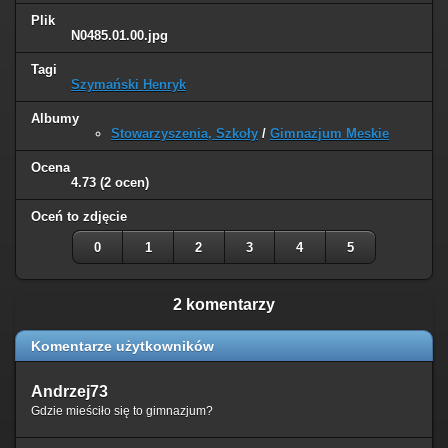
Plik
N0485.01.00.jpg
Tagi
Szymański Henryk
Albumy
Stowarzyszenia, Szkoły
/
Gimnazjum Meskie
Ocena
4.73
(2 ocen)
Oceń to zdjęcie
0
1
2
3
4
5
2 komentarzy
Komentarze użytkowników
Andrzej73
Gdzie mieściło się to gimnazjum?