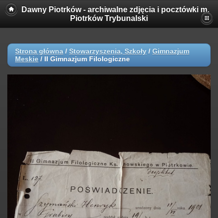
Dawny Piotrków - archiwalne zdjęcia i pocztówki m.
Piotrków Trybunalski
Strona główna
/
Stowarzyszenia, Szkoły
/
Gimnazjum
Meskie
/
II Gimnazjum Filologiczne