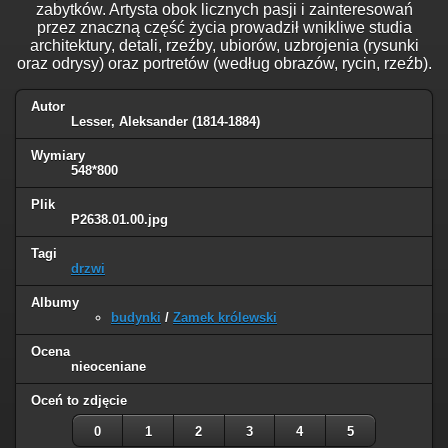
zabytków. Artysta obok licznych pasji i zainteresowań
przez znaczną część życia prowadził wnikliwe studia
architektury, detali, rzeźby, ubiorów, uzbrojenia (rysunki
oraz odrysy) oraz portretów (według obrazów, rycin, rzeźb).
Autor
Lesser, Aleksander (1814-1884)
Wymiary
548*800
Plik
P2638.01.00.jpg
Tagi
drzwi
Albumy
budynki
/
Zamek królewski
Ocena
nieoceniane
Oceń to zdjęcie
0
1
2
3
4
5