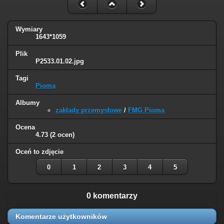
Wymiary
1643*1059
Plik
P2533.01.02.jpg
Tagi
Pioma
Albumy
zakłady przemysłowe
/
FMG Pioma
Ocena
4.73
(2 ocen)
Oceń to zdjęcie
0
1
2
3
4
5
0 komentarzy
Komentarze użytkowników