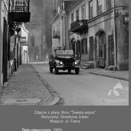
Zdjęcie z plany filmu "Świeta wojna"
Reżyseria: Dziedzina Julian
Miejsce: ul. Farna
Data utworzenia
1965r.