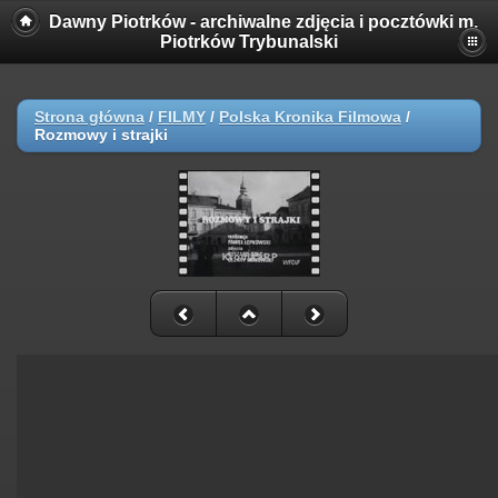
Dawny Piotrków - archiwalne zdjęcia i pocztówki m.
Piotrków Trybunalski
Strona główna
/
FILMY
/
Polska Kronika Filmowa
/
Rozmowy i strajki