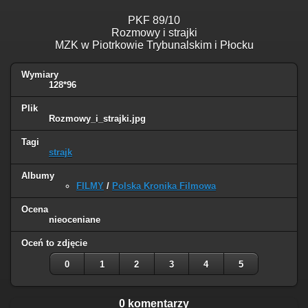
PKF 89/10
Rozmowy i strajki
MZK w Piotrkowie Trybunalskim i Płocku
Wymiary
128*96
Plik
Rozmowy_i_strajki.jpg
Tagi
strajk
Albumy
FILMY
/
Polska Kronika Filmowa
Ocena
nieoceniane
Oceń to zdjęcie
0
1
2
3
4
5
0 komentarzy