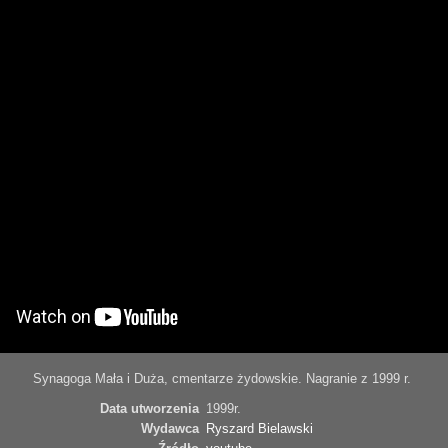
Synagoga Mała i Duża, cmentarze żydowskie. Nagranie z 1999 r.
Data utworzenia
1999r.
Wydawca
Ryszard Bielawski