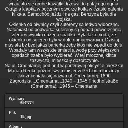
wrzucało się grube kawałki drzewa do palącego ognia.
Okrągła klapka w bocznym otworze kotła w czasie palenia
klikała. Samochód jeździł na gaz. Benzyna była dla
wojska.
Okienka od piwnicy czyli sutereny są ledwo widoczne.
Natomiast od podwórka sutereny są ponad powierzchnią
ziemi w wyniku dużego spadku. Była taka moda, że
okienka od suteren były w dole obmurowanym. Dzisiaj
musiała by być jakaś barierka żeby ktoś nie wpadł do dołu.
Wpadały tam wszystkie śmieci a wodę przy większych
opadach trzeba było wybierać. W tej mrocznej klitce
zazwyczaj mieszkały dozorczynie.
Na ul. Cmentarnej pod nr 3 w parterowej oficynce mieszkał
Marian Renke późniejszy minister w PRL od młodzieży.
Jak zmieniała się nazwa ul. Cmentarnej: 1890
Zagrodzka....Cmentarna...1940 – 1945 Friedhofstraße
(Cmentarna)...1945 – Cmentarna
Wymiary
654*774
Plik
15.jpg
Albumy