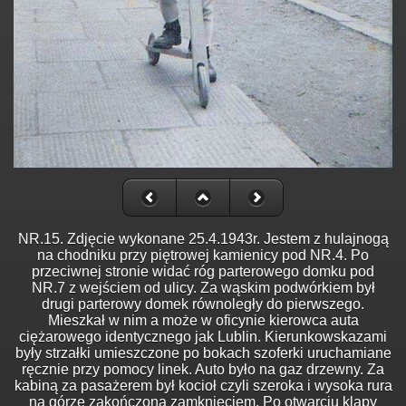
NR.15. Zdjęcie wykonane 25.4.1943r. Jestem z hulajnogą
na chodniku przy piętrowej kamienicy pod NR.4. Po
przeciwnej stronie widać róg parterowego domku pod
NR.7 z wejściem od ulicy. Za wąskim podwórkiem był
drugi parterowy domek równoległy do pierwszego.
Mieszkał w nim a może w oficynie kierowca auta
ciężarowego identycznego jak Lublin. Kierunkowskazami
były strzałki umieszczone po bokach szoferki uruchamiane
ręcznie przy pomocy linek. Auto było na gaz drzewny. Za
kabiną za pasażerem był kocioł czyli szeroka i wysoka rura
na górze zakończona zamknięciem. Po otwarciu klapy