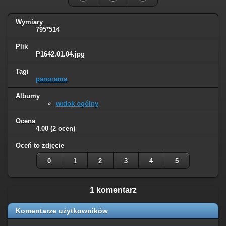
Wymiary
795*514
Plik
P1642.01.04.jpg
Tagi
panorama
Albumy
widok ogólny
Ocena
4.00
(2 ocen)
Oceń to zdjęcie
0
1
2
3
4
5
1 komentarz
Komentarze użytkowników