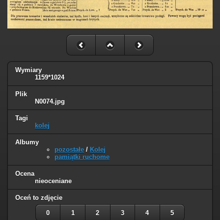
Wymiary
1159*1024
Plik
N0074.jpg
Tagi
kolej
Albumy
pozostałe
/
Kolej
pamiątki ruchome
Ocena
nieoceniane
Oceń to zdjęcie
0
1
2
3
4
5