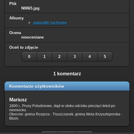
Plik
N0065.jpg
Albumy
pamiątki ruchome
Ocena
nieoceniane
Oceń to zdjęcie
0
1
2
3
4
5
1 komentarz
Komentarze użytkowników
Mariusz
1800 r., Prusy Południowe, stąd w otoku odcisku pieczęci tekst po
niemiecku.
Obecnie: gmina Rozprza - Truszczanek, gmina Wola Krzysztoporska -
Blizin.