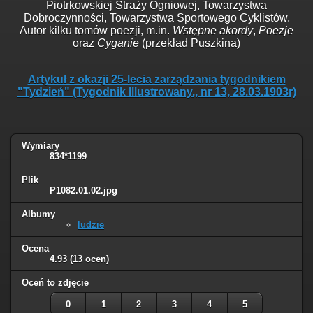
Piotrkowskiej Straży Ogniowej, Towarzystwa
Dobroczynności, Towarzystwa Sportowego Cyklistów.
Autor kilku tomów poezji, m.in.
Wstępne akordy
,
Poezje
oraz
Cyganie
(przekład Puszkina)
Artykuł z okazji 25-lecia zarządzania tygodnikiem
"Tydzień" (Tygodnik Illustrowany., nr 13, 28.03.1903r)
Wymiary
834*1199
Plik
P1082.01.02.jpg
Albumy
ludzie
Ocena
4.93
(13 ocen)
Oceń to zdjęcie
0
1
2
3
4
5