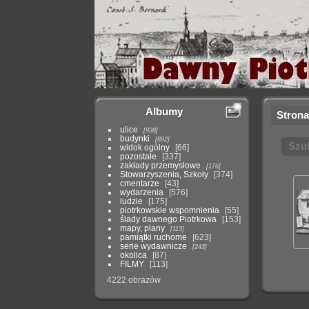
Albumy
Strona
ulice
938
budynki
892
Szu
widok ogólny
66
pozostałe
337
zakłady przemysłowe
176
Stowarzyszenia, Szkoły
374
cmentarze
43
wydarzenia
576
ludzie
175
piotrkowskie wspomnienia
55
ślady dawnego Piotrkowa
153
mapy, plany
113
pamiątki ruchome
623
serie wydawnicze
243
okolica
87
FILMY
113
4222 obrazów