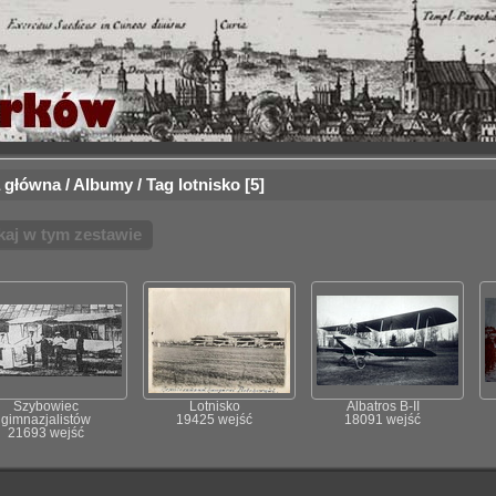
 główna
/
Albumy
/
Tag
lotnisko
5
kaj w tym zestawie
Szybowiec
Lotnisko
Albatros B-II
gimnazjalistów
19425 wejść
18091 wejść
21693 wejść