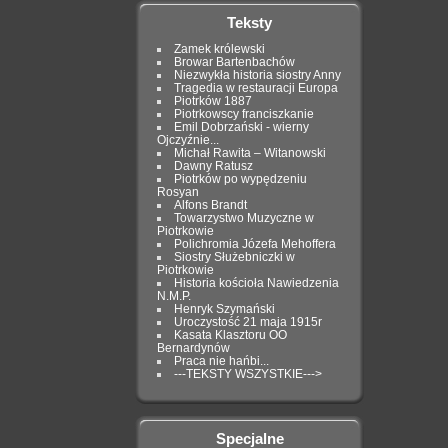
Teksty
Zamek królewski
Browar Bartenbachów
Niezwykła historia siostry Anny
Tragedia w restauracji Europa
Piotrków 1887
Piotrkowscy franciszkanie
Emil Dobrzański - wierny
Ojczyźnie...
Michał Rawita – Witanowski
Dawny Ratusz
Piotrków po wypędzeniu
Rosyan
Alfons Brandt
Towarzystwo Muzyczne w
Piotrkowie
Polichromia Józefa Mehoffera
Siostry Służebniczki w
Piotrkowie
Historia kościoła Nawiedzenia
N.M.P.
Henryk Szymański
Uroczystość 21 maja 1915r
Kasata Klasztoru OO
Bernardynów
Praca nie hańbi...
---TEKSTY WSZYSTKIE--->
Specjalne