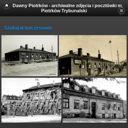
Dawny Piotrków - archiwalne zdjęcia i pocztówki m.
Piotrków Trybunalski
Szukaj w tym zestawie