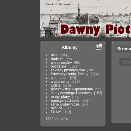
Albumy
Strona
ulice
938
budynki
892
Szu
widok ogólny
66
pozostałe
337
zakłady przemysłowe
176
Stowarzyszenia, Szkoły
374
cmentarze
43
wydarzenia
576
ludzie
175
piotrkowskie wspomnienia
55
ślady dawnego Piotrkowa
153
mapy, plany
113
pamiątki ruchome
623
serie wydawnicze
243
okolica
87
FILMY
113
4222 obrazów