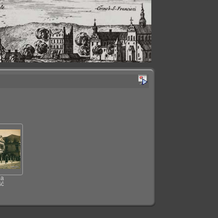
da
ść