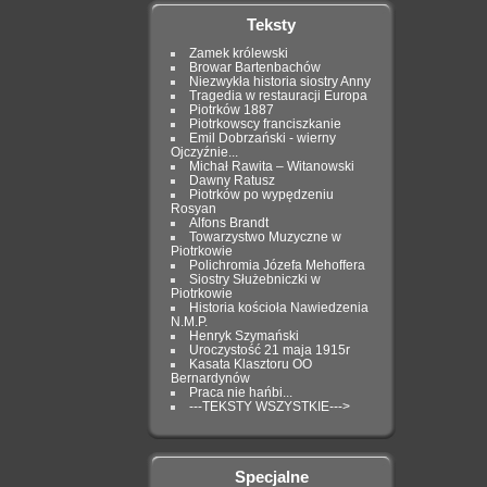
Teksty
Zamek królewski
Browar Bartenbachów
Niezwykła historia siostry Anny
Tragedia w restauracji Europa
Piotrków 1887
Piotrkowscy franciszkanie
Emil Dobrzański - wierny
Ojczyźnie...
Michał Rawita – Witanowski
Dawny Ratusz
Piotrków po wypędzeniu
Rosyan
Alfons Brandt
Towarzystwo Muzyczne w
Piotrkowie
Polichromia Józefa Mehoffera
Siostry Służebniczki w
Piotrkowie
Historia kościoła Nawiedzenia
N.M.P.
Henryk Szymański
Uroczystość 21 maja 1915r
Kasata Klasztoru OO
Bernardynów
Praca nie hańbi...
---TEKSTY WSZYSTKIE--->
Specjalne