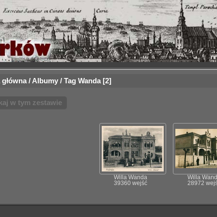
 główna
/
Albumy
/
Tag
Wanda
2
kaj w tym zestawie
Willa Wanda
Willa Wan
39360 wejść
28972 wej