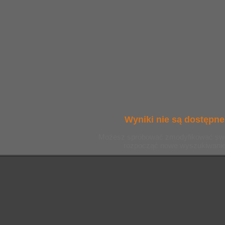
Wyniki nie są dostępne
Możesz spróbować zmodyfikować swoje 
rozpocząć nowe wyszukiwanie