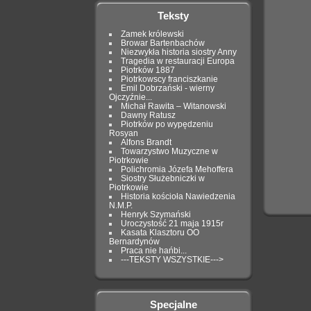
Teksty
Zamek królewski
Browar Bartenbachów
Niezwykła historia siostry Anny
Tragedia w restauracji Europa
Piotrków 1887
Piotrkowscy franciszkanie
Emil Dobrzański - wierny
Ojczyźnie...
Michał Rawita – Witanowski
Dawny Ratusz
Piotrków po wypędzeniu
Rosyan
Alfons Brandt
Towarzystwo Muzyczne w
Piotrkowie
Polichromia Józefa Mehoffera
Siostry Służebniczki w
Piotrkowie
Historia kościoła Nawiedzenia
N.M.P.
Henryk Szymański
Uroczystość 21 maja 1915r
Kasata Klasztoru OO
Bernardynów
Praca nie hańbi...
---TEKSTY WSZYSTKIE--->
Specjalne