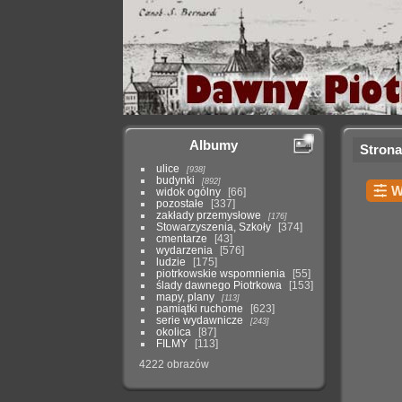
Albumy
Strona
ulice
938
budynki
892
W
widok ogólny
66
pozostałe
337
zakłady przemysłowe
176
Stowarzyszenia, Szkoły
374
cmentarze
43
wydarzenia
576
ludzie
175
piotrkowskie wspomnienia
55
ślady dawnego Piotrkowa
153
mapy, plany
113
pamiątki ruchome
623
serie wydawnicze
243
okolica
87
FILMY
113
4222 obrazów