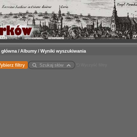
 główna
/
Albumy
/
Wyniki wyszukiwania
ybierz filtry
Szukaj słów
Wyczyść filtry