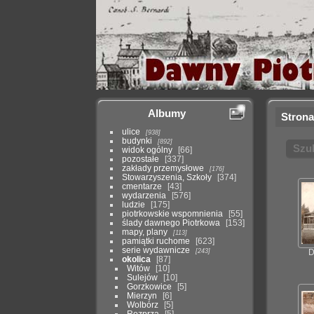
Albumy
Strona
ulice
938
budynki
892
Szu
widok ogólny
66
pozostałe
337
zakłady przemysłowe
176
Stowarzyszenia, Szkoły
374
cmentarze
43
wydarzenia
576
ludzie
175
piotrkowskie wspomnienia
55
ślady dawnego Piotrkowa
153
mapy, plany
113
pamiątki ruchome
623
serie wydawnicze
243
D
okolica
87
Witów
10
Sulejów
10
Gorzkowice
5
Mierzyn
6
Wolbórz
5
Rozprza
5