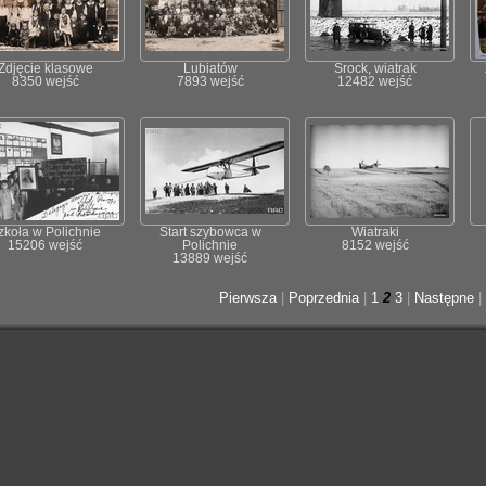
Zdjęcie klasowe
Lubiatów
Srock, wiatrak
8350 wejść
7893 wejść
12482 wejść
zkoła w Polichnie
Start szybowca w
Wiatraki
15206 wejść
Polichnie
8152 wejść
13889 wejść
Pierwsza
|
Poprzednia
|
1
2
3
|
Następne
|