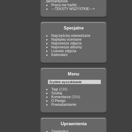
Bernardynów
Praca nie hańbi...
---TEKSTY WSZYSTKIE--->
Specjalne
Najczęściej odwiedzane
Najlepiej oceniane
Najnowsze zdjęcia
Najnowsze albumy
Losowe zdjęcia
Kalendarz
Menu
Tagi
(230)
Szukaj
Komentarze
(354)
O Piwigo
Powiadamianie
Uprawnienia
Zarejestruj