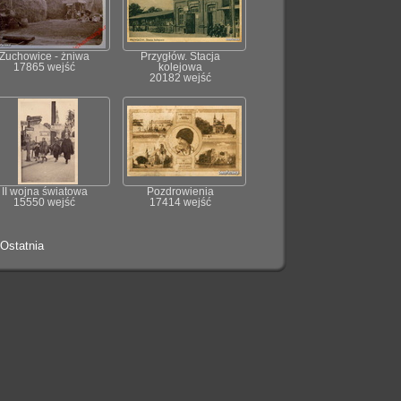
Żuchowice - żniwa
Przygłów. Stacja
17865 wejść
kolejowa
20182 wejść
II wojna światowa
Pozdrowienia
15550 wejść
17414 wejść
Ostatnia