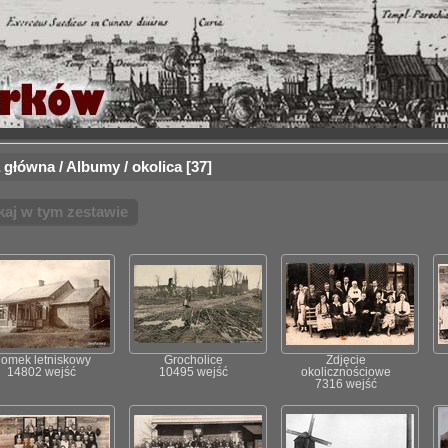
 główna
/
Albumy
/
okolica
37
kaj w tym zestawie
omek letniskowy
Grocholice
Zdjęcie
14802 wejść
10495 wejść
okolicznościowe
7316 wejść