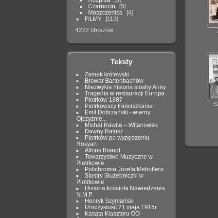
Czarnocin
5
Moszczenica
4
FILMY
113
4222 obrazów
Teksty
Zamek królewski
Browar Bartenbachów
Niezwykła historia siostry Anny
Tragedia w restauracji Europa
Piotrków 1887
S
Piotrkowscy franciszkanie
Emil Dobrzański - wierny
Ojczyźnie...
Michał Rawita – Witanowski
Dawny Ratusz
Piotrków po wypędzeniu
Rosyan
Alfons Brandt
Towarzystwo Muzyczne w
Piotrkowie
Polichromia Józefa Mehoffera
Siostry Służebniczki w
Piotrkowie
Historia kościoła Nawiedzenia
N.M.P.
Henryk Szymański
Uroczystość 21 maja 1915r
Kasata Klasztoru OO