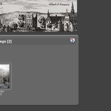
iego
2
ego
ść