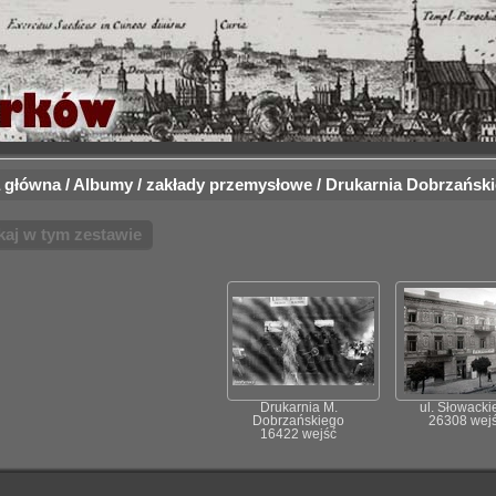
 główna
/
Albumy
/
zakłady przemysłowe
/
Drukarnia Dobrzańsk
kaj w tym zestawie
Drukarnia M.
ul. Słowacki
Dobrzańskiego
26308 wej
16422 wejść