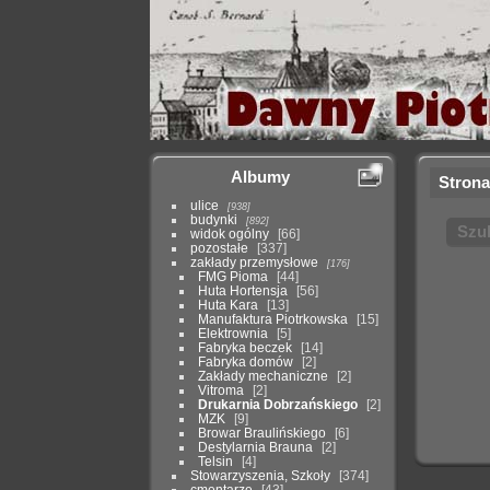
Albumy
Strona
ulice
938
budynki
892
Szu
widok ogólny
66
pozostałe
337
zakłady przemysłowe
176
FMG Pioma
44
Huta Hortensja
56
Huta Kara
13
Manufaktura Piotrkowska
15
Elektrownia
5
Fabryka beczek
14
Fabryka domów
2
Zakłady mechaniczne
2
Vitroma
2
Drukarnia Dobrzańskiego
2
MZK
9
Browar Braulińskiego
6
Destylarnia Brauna
2
Telsin
4
Stowarzyszenia, Szkoły
374
cmentarze
43