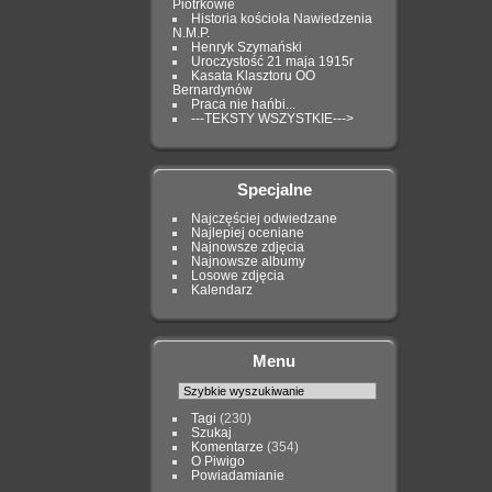
Piotrkowie
Historia kościoła Nawiedzenia
N.M.P.
Henryk Szymański
Uroczystość 21 maja 1915r
Kasata Klasztoru OO
Bernardynów
Praca nie hańbi...
---TEKSTY WSZYSTKIE--->
Specjalne
Najczęściej odwiedzane
Najlepiej oceniane
Najnowsze zdjęcia
Najnowsze albumy
Losowe zdjęcia
Kalendarz
Menu
Tagi
(230)
Szukaj
Komentarze
(354)
O Piwigo
Powiadamianie