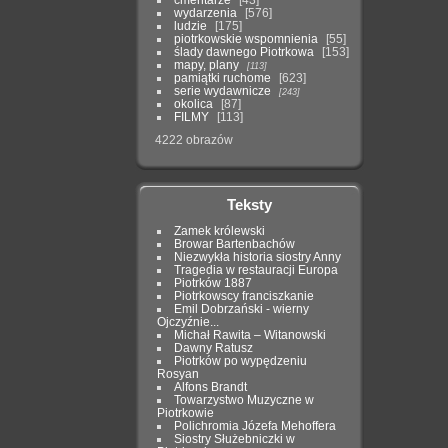
wydarzenia
576
ludzie
175
piotrkowskie wspomnienia
55
ślady dawnego Piotrkowa
153
mapy, plany
113
pamiątki ruchome
623
serie wydawnicze
243
okolica
87
FILMY
113
4222 obrazów
Teksty
Zamek królewski
Browar Bartenbachów
Niezwykła historia siostry Anny
Tragedia w restauracji Europa
Piotrków 1887
Piotrkowscy franciszkanie
Emil Dobrzański - wierny
Ojczyźnie...
Michał Rawita – Witanowski
Dawny Ratusz
Piotrków po wypędzeniu
Rosyan
Alfons Brandt
Towarzystwo Muzyczne w
Piotrkowie
Polichromia Józefa Mehoffera
Siostry Służebniczki w